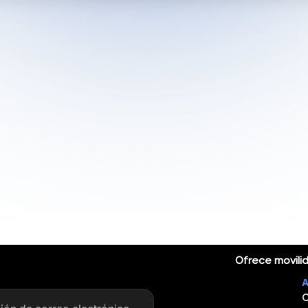
Ofrece movilid
A
C