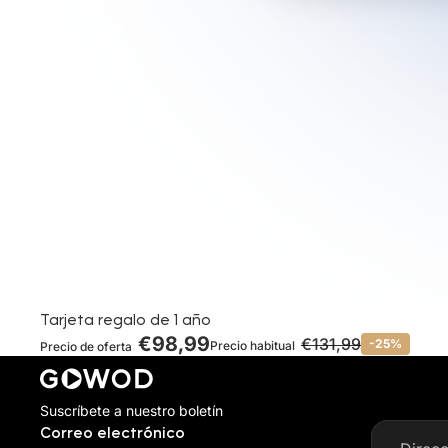
Oferta
Tarjeta regalo de 1 año
€98,99
€131,99
-25%
Precio habitual
Precio de oferta
Suscríbete a nuestro boletín
Correo electrónico