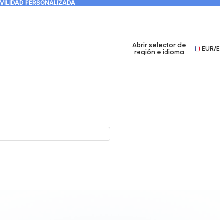
OVILIDAD PERSONALIZADA
Abrir selector de
EUR
/
E
región e idioma